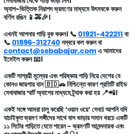
সেবাবাজার থেকে গাড়ি ভাড়া নিন।
অ্যাপ-ভিত্তিক নিরাপদ ভ্রমণের মাধ্যমে উৎসবকে করুন
বর্ণিল রঙিন 📱🚕🎉।
এখনই আপনার গাড়ি বুক করুন। 📞
01921-422211
বা
📞
01896-312740
নম্বরে কল করুন বা
contact@sebabajar.com
এ আমাদের
ইমেইল করুন 📧।
একটি সাশ্রয়ী মূল্যের এবং পরিষ্কার গাড়ি নিয়ে দেশের যে
কোনও জায়গায় যান 🇧🇩🚗 নিশ্চিন্তে কারণ প্রতিটি রাইড
সেবাবাজার স্মার্ট অ্যাপের মাধ্যমে ট্র্যাক করা হয় 📍📲।
একই সঙ্গে আমরা চালু করেছি ‘ওয়ান ওয়ে’ সেবা। আপনি যদি
যাচাইকৃত ভ্রমণ সঙ্গীদের সাথে বাস ভাড়ার সমান খরচে একটি
১১ সিটের গাড়িতে যেতে পারেন - ভ্রমণটি আনন্দদায়ক এবং