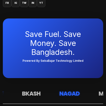
FB
IG
TW
IN
YT
Save Fuel. Save
Money. Save
Bangladesh.
Powered By SebaBajar Technology Limited
Y
BKASH
NAGAD
MA