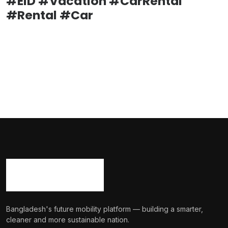
#EID #Vacation #CarRental
#Rental #Car
Bangladesh's future mobility platform — building a smarter,
cleaner and more sustainable nation.